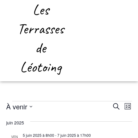
Les
Terrasses
de
Léotoing
À venir
Na
Rech
Recherche
Liste
Sélectionnez
de
une
et
juin 2025
date.
vu
Év
5 juin 2025 à 8h00
-
7 juin 2025 à 17h00
VEN