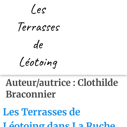
Les
Terrasses
de
Léotoing
Auteur/autrice :
Clothilde
Braconnier
Les Terrasses de
Léotoing dans La Ruche